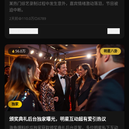
某热门综艺录制过程中发生意外，嘉宾情绪激动落泪，节目被
迫中断。
2天前
110.0万
6789
89.0万
收藏
分享
56.0万
明星八卦
独家
颁奖典礼后台独家曝光，明星互动超有爱引热议
海角爆料吃瓜独家获取颁奖典礼后台花絮，多位明星私下互动