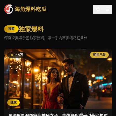
海角爆料吃瓜
独家爆料
独家
深度挖掘娱乐圈独家新闻，第一手内幕资讯尽在此处
98.5万
明星八卦
独家
顶流男星深夜密会神秘女子，恋情疑似曝光引全网热议