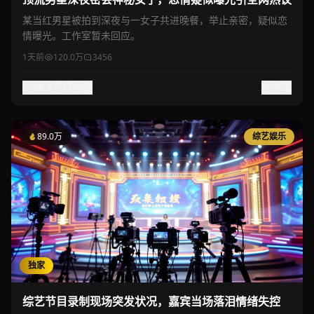
某当红男星被拍到深夜与一女子共进晚餐，举止亲密，疑似恋
情曝光。工作室暂未回应。
1天前
120.0万
3456
98.5万
收藏
分享
89.0万
综艺娱乐
独家
综艺节目录制现场突发状况，嘉宾当场落泪情绪失控