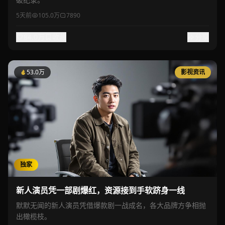
5天前
105.0万
7890
84.0万
收藏
分享
53.0万
影视资讯
独家
新人演员凭一部剧爆红，资源接到手软跻身一线
默默无闻的新人演员凭借爆款剧一战成名，各大品牌方争相抛
出橄榄枝。