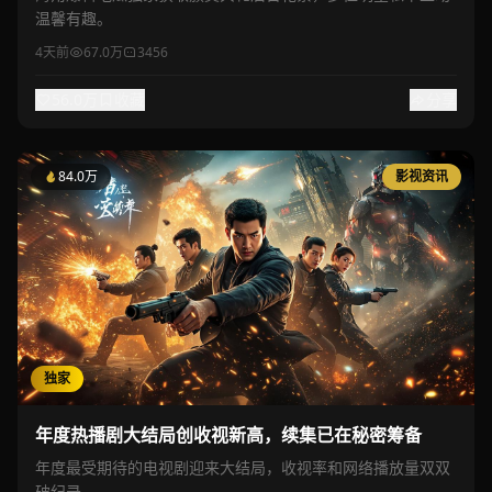
温馨有趣。
4天前
67.0万
3456
56.0万
收藏
分享
84.0万
影视资讯
独家
年度热播剧大结局创收视新高，续集已在秘密筹备
年度最受期待的电视剧迎来大结局，收视率和网络播放量双双
破纪录。