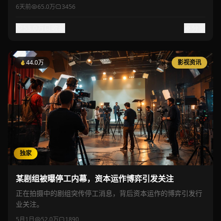
6天前
65.0万
3456
53.0万
收藏
分享
44.0万
影视资讯
独家
某剧组被曝停工内幕，资本运作博弈引发关注
正在拍摄中的剧组突传停工消息，背后资本运作的博弈引发行
业关注。
5月1日
52.0万
1890