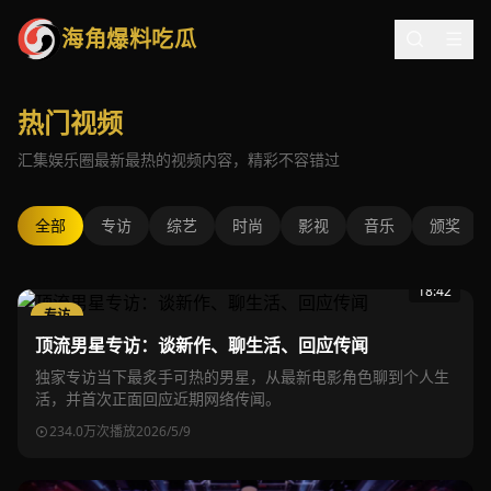
海角爆料吃瓜
热门视频
汇集娱乐圈最新最热的视频内容，精彩不容错过
全部
专访
综艺
时尚
影视
音乐
颁奖
18:42
专访
顶流男星专访：谈新作、聊生活、回应传闻
独家专访当下最炙手可热的男星，从最新电影角色聊到个人生
活，并首次正面回应近期网络传闻。
234.0万次播放
2026/5/9