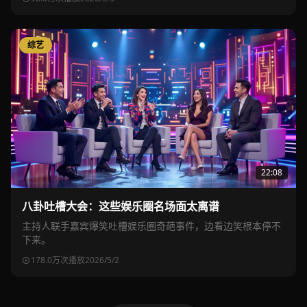
综艺
22:08
八卦吐槽大会：这些娱乐圈名场面太离谱
主持人联手嘉宾爆笑吐槽娱乐圈奇葩事件，边看边笑根本停不
下来。
178.0万次播放
2026/5/2