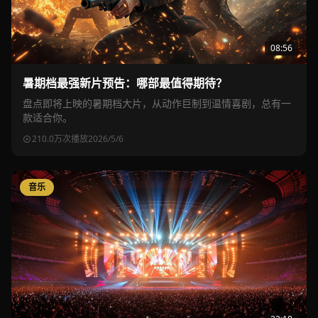
08:56
暑期档最强新片预告：哪部最值得期待？
盘点即将上映的暑期档大片，从动作巨制到温情喜剧，总有一
款适合你。
210.0万次播放
2026/5/6
音乐