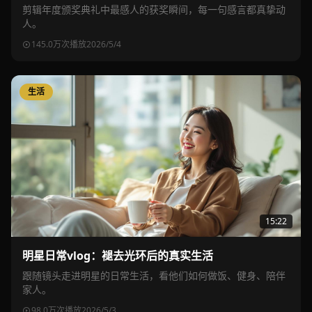
剪辑年度颁奖典礼中最感人的获奖瞬间，每一句感言都真挚动
人。
145.0万次播放
2026/5/4
生活
15:22
明星日常vlog：褪去光环后的真实生活
跟随镜头走进明星的日常生活，看他们如何做饭、健身、陪伴
家人。
98.0万次播放
2026/5/3