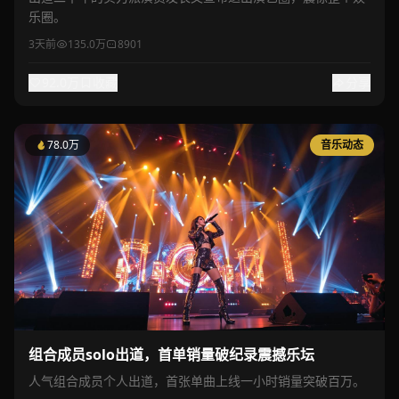
乐圈。
3天前
135.0万
8901
92.0万
收藏
分享
78.0万
音乐动态
组合成员solo出道，首单销量破纪录震撼乐坛
人气组合成员个人出道，首张单曲上线一小时销量突破百万。