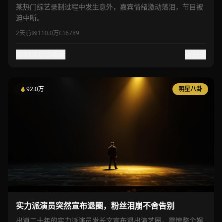
某热门综艺录制过程中发生意外，嘉宾情绪激动落泪，节目被
迫中断。
2天前
110.0万
6789
89.0万
收藏
分享
92.0万
明星八卦
实力派演员突然宣布退圈，粉丝泪崩不舍告别
出道二十年的实力派演员发长文宣布退出演艺圈，震惊整个娱