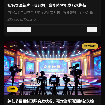
知名导演新片正式开机，豪华阵容引发万众期待
国际知名导演携全明星阵容正式开机，投资规模创行业新高。
2天前
78.0万
2345
65.0万
收藏
分享
89.0万
综艺娱乐
独家
综艺节目录制现场突发状况，嘉宾当场落泪情绪失控