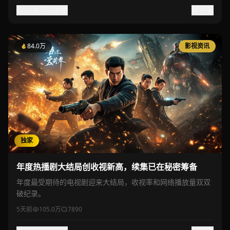
61.0万
收藏
分享
84.0万
影视资讯
独家
年度热播剧大结局创收视新高，续集已在秘密筹备
年度最受期待的电视剧迎来大结局，收视率和网络播放量双双
破纪录。
5天前
105.0万
7890