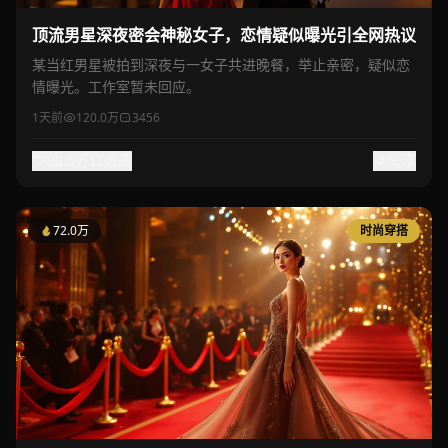
顶流男星深夜密会神秘女子，恋情疑似曝光引全网热议
某当红男星被拍到深夜与一女子共进晚餐，举止亲密，疑似恋
情曝光。工作室暂未回应。
1天前
120.0万
3456
98.5万
收藏
分享
72.0万
时尚穿搭