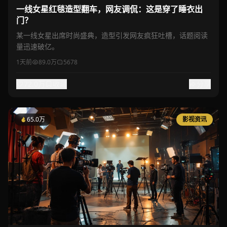
一线女星红毯造型翻车，网友调侃：这是穿了睡衣出
门？
某一线女星出席时尚盛典，造型引发网友疯狂吐槽，话题阅读
量迅速破亿。
1天前
89.0万
5678
72.0万
收藏
分享
65.0万
影视资讯