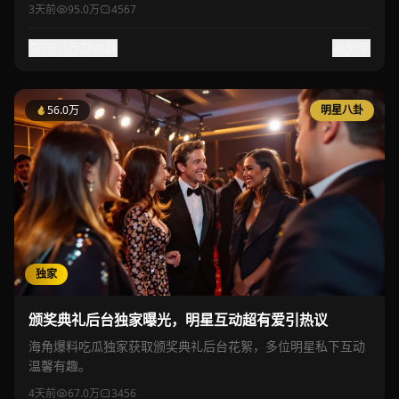
3天前
95.0万
4567
78.0万
收藏
分享
56.0万
明星八卦
独家
颁奖典礼后台独家曝光，明星互动超有爱引热议
海角爆料吃瓜独家获取颁奖典礼后台花絮，多位明星私下互动
温馨有趣。
4天前
67.0万
3456