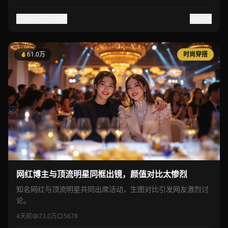
56.0万
收藏
分享
61.0万
时尚穿搭
网红博主与顶流明星同框出镜，颜值对比太惨烈
知名网红与顶流明星共同出席活动，生图对比引发网友激烈讨
论。
4天前
73.0万
5678