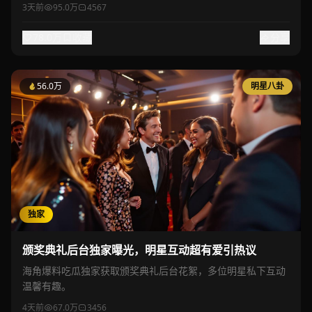
3天前
95.0万
4567
78.0万
收藏
分享
56.0万
明星八卦
独家
颁奖典礼后台独家曝光，明星互动超有爱引热议
海角爆料吃瓜独家获取颁奖典礼后台花絮，多位明星私下互动
温馨有趣。
4天前
67.0万
3456