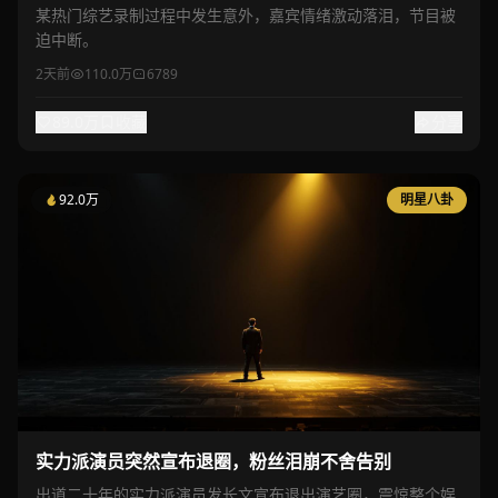
某热门综艺录制过程中发生意外，嘉宾情绪激动落泪，节目被
迫中断。
2天前
110.0万
6789
89.0万
收藏
分享
92.0万
明星八卦
实力派演员突然宣布退圈，粉丝泪崩不舍告别
出道二十年的实力派演员发长文宣布退出演艺圈，震惊整个娱