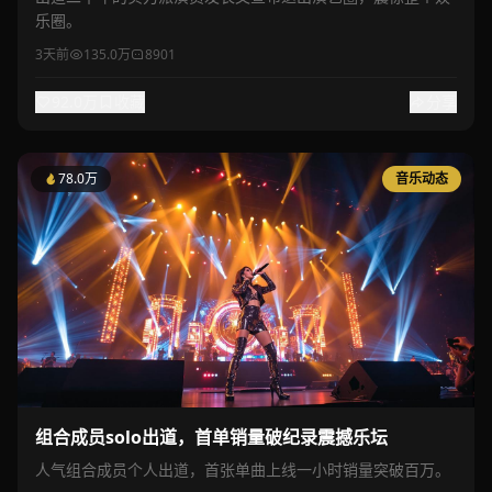
乐圈。
3天前
135.0万
8901
92.0万
收藏
分享
78.0万
音乐动态
组合成员solo出道，首单销量破纪录震撼乐坛
人气组合成员个人出道，首张单曲上线一小时销量突破百万。