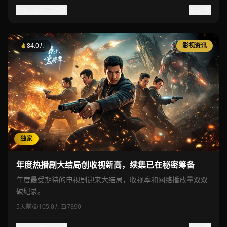
61.0万
收藏
分享
84.0万
影视资讯
独家
年度热播剧大结局创收视新高，续集已在秘密筹备
年度最受期待的电视剧迎来大结局，收视率和网络播放量双双
破纪录。
5天前
105.0万
7890