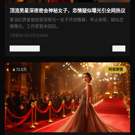
顶流男星深夜密会神秘女子，恋情疑似曝光引全网热议
某当红男星被拍到深夜与一女子共进晚餐，举止亲密，疑似恋
情曝光。工作室暂未回应。
1天前
120.0万
3456
98.5万
收藏
分享
72.0万
时尚穿搭