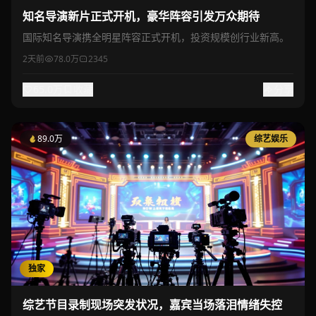
知名导演新片正式开机，豪华阵容引发万众期待
国际知名导演携全明星阵容正式开机，投资规模创行业新高。
2天前
78.0万
2345
65.0万
收藏
分享
89.0万
综艺娱乐
独家
综艺节目录制现场突发状况，嘉宾当场落泪情绪失控