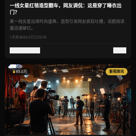
一线女星红毯造型翻车，网友调侃：这是穿了睡衣出
门？
某一线女星出席时尚盛典，造型引发网友疯狂吐槽，话题阅读
量迅速破亿。
1天前
89.0万
5678
72.0万
收藏
分享
65.0万
影视资讯