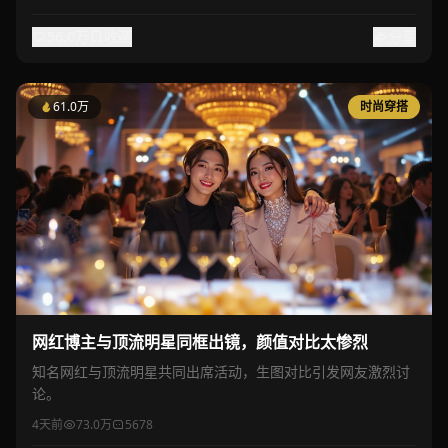
56.0万
收藏
分享
61.0万
时尚穿搭
网红博主与顶流明星同框出镜，颜值对比太惨烈
知名网红与顶流明星共同出席活动，生图对比引发网友激烈讨
论。
4天前
73.0万
5678