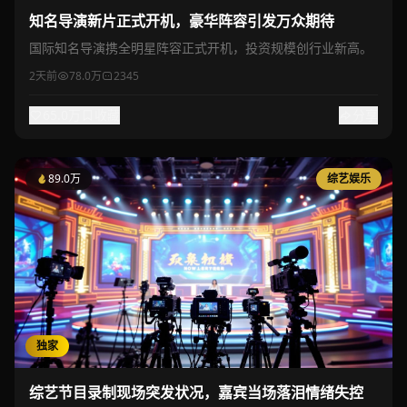
知名导演新片正式开机，豪华阵容引发万众期待
国际知名导演携全明星阵容正式开机，投资规模创行业新高。
2天前
78.0万
2345
65.0万
收藏
分享
89.0万
综艺娱乐
独家
综艺节目录制现场突发状况，嘉宾当场落泪情绪失控