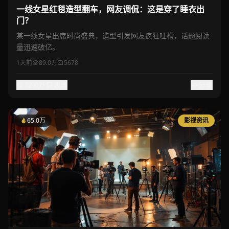
一线女星红毯造型翻车，网友调侃：这是穿了睡衣出
门？
某一线女星出席时尚盛典，造型引发网友疯狂吐槽，话题阅读
量迅速破亿。
1天前
89.0万
5678
72.0万
收藏
分享
65.0万
影视资讯