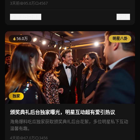
3天前
95.0万
4567
78.0万
收藏
分享
56.0万
明星八卦
独家
颁奖典礼后台独家曝光，明星互动超有爱引热议
海角爆料吃瓜独家获取颁奖典礼后台花絮，多位明星私下互动
温馨有趣。
4天前
67.0万
3456