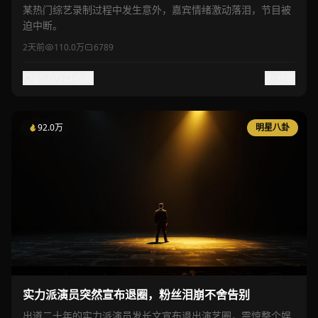
某热门综艺录制过程中发生意外，嘉宾情绪激动落泪，节目被
迫中断。
2天前
110.0万
6789
89.0万
收藏
分享
92.0万
明星八卦
实力派演员突然宣布退圈，粉丝泪崩不舍告别
出道二十年的实力派演员发长文宣布退出演艺圈，震惊整个娱