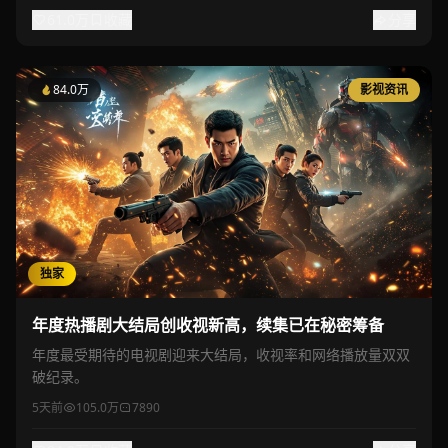
61.0万
收藏
分享
84.0万
影视资讯
独家
年度热播剧大结局创收视新高，续集已在秘密筹备
年度最受期待的电视剧迎来大结局，收视率和网络播放量双双
破纪录。
5天前
105.0万
7890