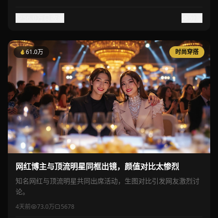
56.0万
收藏
分享
61.0万
时尚穿搭
网红博主与顶流明星同框出镜，颜值对比太惨烈
知名网红与顶流明星共同出席活动，生图对比引发网友激烈讨
论。
4天前
73.0万
5678