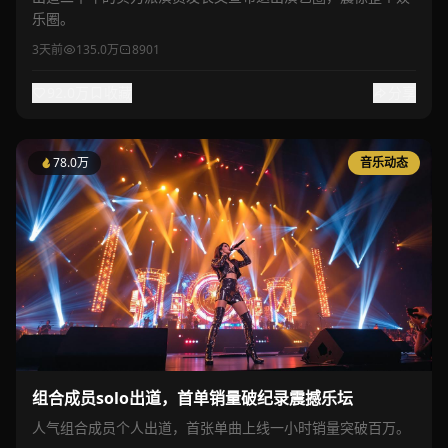
乐圈。
3天前
135.0万
8901
92.0万
收藏
分享
78.0万
音乐动态
组合成员solo出道，首单销量破纪录震撼乐坛
人气组合成员个人出道，首张单曲上线一小时销量突破百万。