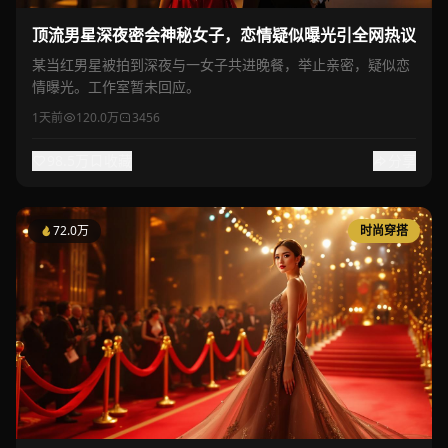
顶流男星深夜密会神秘女子，恋情疑似曝光引全网热议
某当红男星被拍到深夜与一女子共进晚餐，举止亲密，疑似恋
情曝光。工作室暂未回应。
1天前
120.0万
3456
98.5万
收藏
分享
72.0万
时尚穿搭