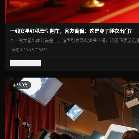
一线女星红毯造型翻车，网友调侃：这是穿了睡衣出门？
某一线女星出席时尚盛典，造型引发网友疯狂吐槽，话题阅读量迅
1天前
89.0万
5678
72.0万
收藏
65.0万