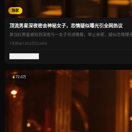
独家
顶流男星深夜密会神秘女子，恋情疑似曝光引全网热议
某当红男星被拍到深夜与一女子共进晚餐，举止亲密，疑似恋情曝
1天前
120.0万
3456
98.5万
收藏
72.0万